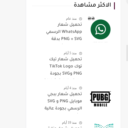
الاكثر مشاهدة
منذ عام
تحميل شعار
WhatsApp الرسمي
PNG + SVG بدقة
عالية مع شرح كامل
منذ 5 أيام
واستخداماته
تحميل شعار تيك
توك TikTok Logo
PNG وSVG بجودة
عالية بخلفية شفافة
منذ 4 أيام
تحميل شعار ببجي
موبايل PNG و SVG
الرسمي بجودة عالية
وشفاف
منذ 19 أيام