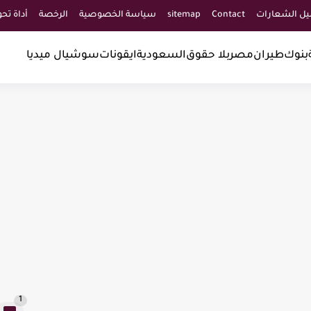
يل الشعارات
Contact
sitemap
سياسة الخصوصية
الرخصة
أداة تحويل صور PNG 
بنوك
طيران
مصر
بلا حقوق
السعودية
ايقونات
سوشيال ميديا
1